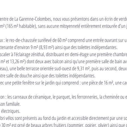
in centre de La Garenne-Colombes, nous vous présentons dans un écrin de ve
 m² (165 m² habitable), sans aucune mitoyenneté entièrement entourée d’un j
ipaux : le rez-de-chaussée surélevé de 60 m² comprend une entrée ouvrant sur
tenante d’environ 9 m² (8,93 m²) ainsi que des toilettes indépendantes.
calier à l’éclairage zénithal, distribuant en demi-étage une première chambr
m² et 13,26 m²) dont deux avec balcon ainsi qu’une première salle de bain ave
u), une belle terrasse orientée sud-ouest de 9,31 m², puis au second, deux
tre salle de douche ainsi que des toilettes indépendantes.
vec une petite fenêtre sur le jardin qui comprend : une pièce de 16 m², une cave 
n : les carreaux de céramique, le parquet, les ferronneries, la cheminée ou 
on familiale.
 électriques.
ri vélos sont présents au fond du jardin et accessible directement par une sort
30 m² est orné de beaux arbres fruitiers (pommier, poirier, olivier) ainsi que