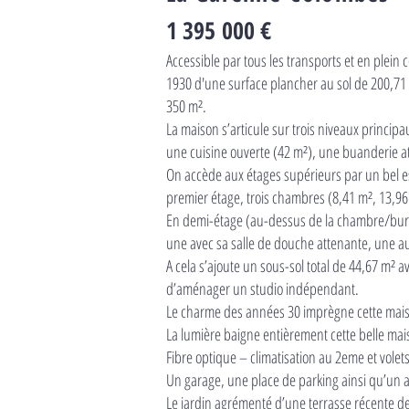
1 395
000 €
Accessible par tous les transports et en ple
1930 d'une surface plancher au sol de 200,71
350 m².
La maison s’articule sur trois niveaux princ
une cuisine ouverte (42 m²), une buanderie at
On accède aux étages supérieurs par un bel es
premier étage, trois chambres (8,41 m², 13,96 
En demi-étage (au-dessus de la chambre/burea
une avec sa salle de douche attenante, une au
A cela s’ajoute un sous-sol total de 44,67 m² a
d’aménager un studio indépendant.
Le charme des années 30 imprègne cette maiso
La lumière baigne entièrement cette belle mais
Fibre optique – climatisation au 2eme et volets
Un garage, une place de parking ainsi qu’un ab
Le jardin agrémenté d’une terrasse récente de 